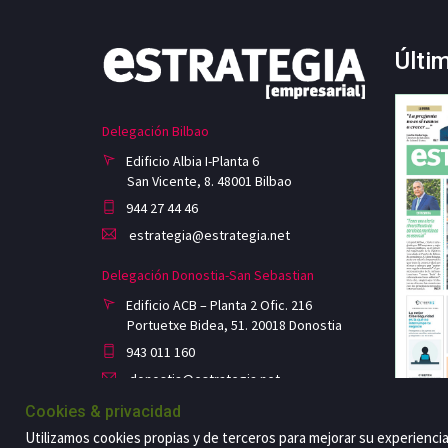
Últi
Delegación Bilbao
Edificio Albia I-Planta 6
San Vicente, 8. 48001 Bilbao
944 27 44 46
estrategia@estrategia.net
Delegación Donostia-San Sebastian
Edificio ACB – Planta 2 Ofic. 216
Portuetxe Bidea, 51. 20018 Donostia
943 011 160
donostia@estrategia.net
Cookies & privacidad
Utilizamos cookies propias y de terceros para mejorar su experienci