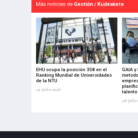
Más noticias de
Gestión / Kudeaketa
de 400 proyectos
EHU ocupa la posición 358 en el
GAIA y
sus diez años de
Ranking Mundial de Universidades
metodo
de la NTU
empres
planifi
29-Julio-2026
talento
28-Julio