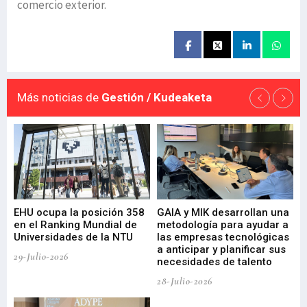
comercio exterior.
Más noticias de
Gestión / Kudeaketa
EHU ocupa la posición 358
GAIA y MIK desarrollan una
De
en el Ranking Mundial de
metodología para ayudar a
Fu
a
Universidades de la NTU
las empresas tecnológicas
nu
a anticipar y planificar sus
ac
29-Julio-2026
necesidades de talento
cr
de
28-Julio-2026
22-