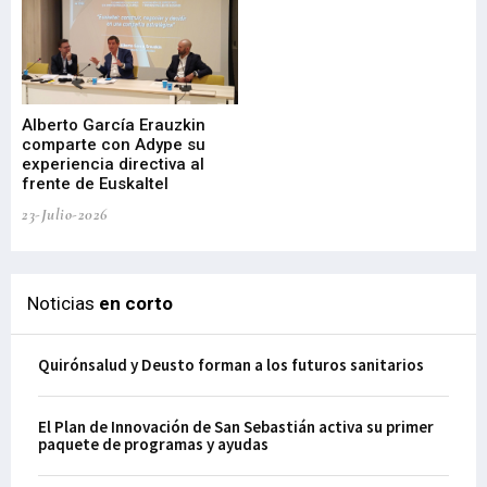
Alberto García Erauzkin
comparte con Adype su
BI
experiencia directiva al
pr
frente de Euskaltel
en
23-Julio-2026
21-
Noticias
en corto
Quirónsalud y Deusto forman a los futuros sanitarios
El Plan de Innovación de San Sebastián activa su primer
paquete de programas y ayudas