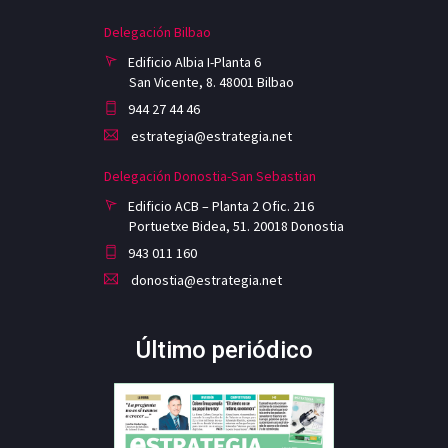
Delegación Bilbao
Edificio Albia I-Planta 6
San Vicente, 8. 48001 Bilbao
944 27 44 46
estrategia@estrategia.net
Delegación Donostia-San Sebastian
Edificio ACB – Planta 2 Ofic. 216
Portuetxe Bidea, 51. 20018 Donostia
943 011 160
donostia@estrategia.net
Último periódico