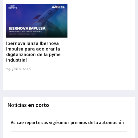
Mi
nu
di
Ibernova lanza Ibernova
ma
Impulsa para acelerar la
in
digitalización de la pyme
mi
industrial
de
te
29-Julio-2026
el
29-
Noticias
en corto
Acicae reparte sus vigésimos premios de la automoción