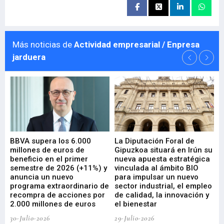
Más noticias de
Actividad empresarial / Enpresa
jarduera
e
BBVA supera los 6.000
La Diputación Foral de
En
millones de euros de
Gipuzkoa situará en Irún su
em
beneficio en el primer
nueva apuesta estratégica
de
ad
semestre de 2026 (+11%) y
vinculada al ámbito BIO
En
anuncia un nuevo
para impulsar un nuevo
En
programa extraordinario de
sector industrial, el empleo
29-
recompra de acciones por
de calidad, la innovación y
2.000 millones de euros
el bienestar
30-Julio-2026
29-Julio-2026