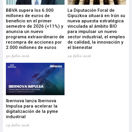
e
BBVA supera los 6.000
La Diputación Foral de
En
millones de euros de
Gipuzkoa situará en Irún su
em
beneficio en el primer
nueva apuesta estratégica
de
ad
semestre de 2026 (+11%) y
vinculada al ámbito BIO
En
anuncia un nuevo
para impulsar un nuevo
En
programa extraordinario de
sector industrial, el empleo
29-
recompra de acciones por
de calidad, la innovación y
2.000 millones de euros
el bienestar
30-Julio-2026
29-Julio-2026
Mi
nu
di
Ibernova lanza Ibernova
ma
Impulsa para acelerar la
in
digitalización de la pyme
mi
industrial
de
te
29-Julio-2026
el