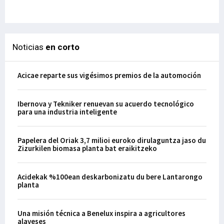
29-
Noticias
en corto
Acicae reparte sus vigésimos premios de la automoción
Ibernova y Tekniker renuevan su acuerdo tecnológico
para una industria inteligente
Papelera del Oriak 3,7 milioi euroko dirulaguntza jaso du
Zizurkilen biomasa planta bat eraikitzeko
Acidekak %100ean deskarbonizatu du bere Lantarongo
planta
Una misión técnica a Benelux inspira a agricultores
alaveses