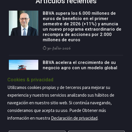
Artículos recientes
BBVA supera los 6.000 millones de
euros de beneficio en el primer
semestre de 2026 (+11%) y anuncia
un nuevo programa extraordinario de
recompra de acciones por 2.000
millones de euros
30-Julio-2026
BBVA acelera el crecimiento de su
negocio agro con un modelo global
de especialización presente en siete
países
Cookies & privacidad
29-Julio-2026
Utilizamos cookies propias y de terceros para mejorar su
experiencia y nuestros servicios analizando sus hábitos de
navegación en nuestro sitio web. Si continúa navegando,
consideramos que acepta su uso. Puede Obtener más
Copyright@2026 Estrategia Empresarial
información en nuestra
Declaración de privacidad
.
Privacidad
Aviso legal
Política de cookies
Contacto
RSS