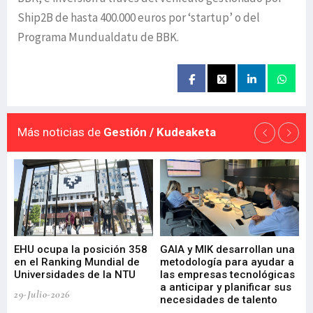
Ship2B de hasta 400.000 euros por ‘startup’ o del
Programa Mundualdatu de BBK.
Más noticias de
Gestión / Kudeaketa
EHU ocupa la posición 358
GAIA y MIK desarrollan una
De
en el Ranking Mundial de
metodología para ayudar a
Fu
a
Universidades de la NTU
las empresas tecnológicas
nu
a anticipar y planificar sus
ac
29-Julio-2026
necesidades de talento
cr
de