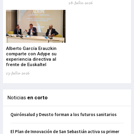
28-Julio-2026
22-
Alberto García Erauzkin
comparte con Adype su
BI
experiencia directiva al
pr
frente de Euskaltel
en
23-Julio-2026
21-
Noticias
en corto
Quirónsalud y Deusto forman a los futuros sanitarios
El Plan de Innovación de San Sebastián activa su primer