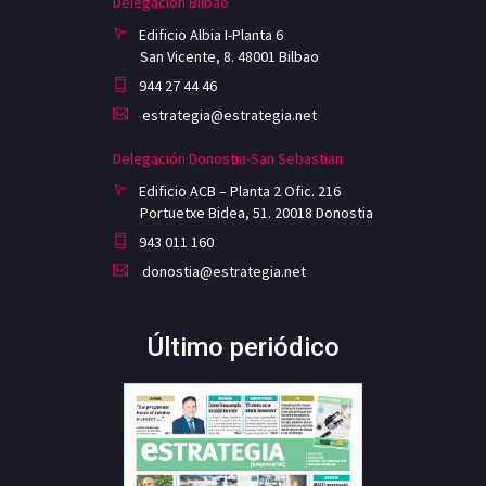
Delegación Bilbao
Edificio Albia I-Planta 6
San Vicente, 8. 48001 Bilbao
944 27 44 46
estrategia@estrategia.net
Delegación Donostia-San Sebastian
Edificio ACB – Planta 2 Ofic. 216
Portuetxe Bidea, 51. 20018 Donostia
943 011 160
donostia@estrategia.net
Último periódico