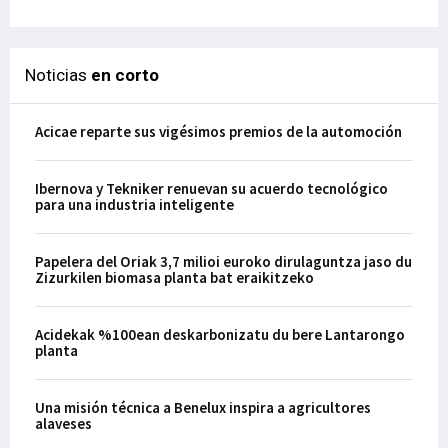
Noticias
en corto
Acicae reparte sus vigésimos premios de la automoción
Ibernova y Tekniker renuevan su acuerdo tecnológico
para una industria inteligente
Papelera del Oriak 3,7 milioi euroko dirulaguntza jaso du
Zizurkilen biomasa planta bat eraikitzeko
Acidekak %100ean deskarbonizatu du bere Lantarongo
planta
Una misión técnica a Benelux inspira a agricultores
alaveses