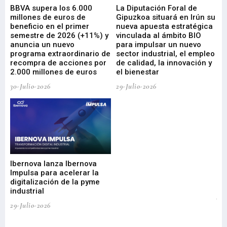
e
BBVA supera los 6.000
La Diputación Foral de
En
millones de euros de
Gipuzkoa situará en Irún su
em
beneficio en el primer
nueva apuesta estratégica
de
ad
semestre de 2026 (+11%) y
vinculada al ámbito BIO
En
anuncia un nuevo
para impulsar un nuevo
En
programa extraordinario de
sector industrial, el empleo
29-
recompra de acciones por
de calidad, la innovación y
2.000 millones de euros
el bienestar
30-Julio-2026
29-Julio-2026
Mi
nu
di
Ibernova lanza Ibernova
ma
Impulsa para acelerar la
in
digitalización de la pyme
mi
industrial
de
te
29-Julio-2026
el
29-