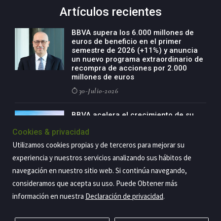
Artículos recientes
BBVA supera los 6.000 millones de
euros de beneficio en el primer
semestre de 2026 (+11%) y anuncia
un nuevo programa extraordinario de
recompra de acciones por 2.000
millones de euros
30-Julio-2026
BBVA acelera el crecimiento de su
negocio agro con un modelo global
Cookies & privacidad
de especialización presente en siete
países
Utilizamos cookies propias y de terceros para mejorar su
29-Julio-2026
experiencia y nuestros servicios analizando sus hábitos de
navegación en nuestro sitio web. Si continúa navegando,
consideramos que acepta su uso. Puede Obtener más
información en nuestra
Declaración de privacidad
.
Copyright@2026 Estrategia Empresarial
Privacidad
Aviso legal
Política de cookies
Contacto
RSS