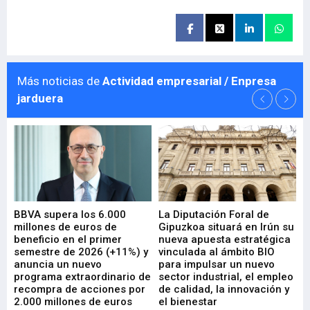
Más noticias de
Actividad empresarial / Enpresa
jarduera
e
BBVA supera los 6.000
La Diputación Foral de
En
millones de euros de
Gipuzkoa situará en Irún su
em
beneficio en el primer
nueva apuesta estratégica
de
ad
semestre de 2026 (+11%) y
vinculada al ámbito BIO
En
anuncia un nuevo
para impulsar un nuevo
En
programa extraordinario de
sector industrial, el empleo
29-
recompra de acciones por
de calidad, la innovación y
2.000 millones de euros
el bienestar