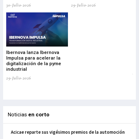
30-Julio-2026
29-Julio-2026
Mi
nu
di
Ibernova lanza Ibernova
ma
Impulsa para acelerar la
in
digitalización de la pyme
mi
industrial
de
te
29-Julio-2026
el
29-
Noticias
en corto
Acicae reparte sus vigésimos premios de la automoción