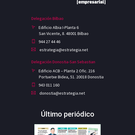
Delegación Bilbao
Edificio Albia I-Planta 6
San Vicente, 8. 48001 Bilbao
944 27 44 46
estrategia@estrategia.net
Delegación Donostia-San Sebastian
Edificio ACB – Planta 2 Ofic. 216
Portuetxe Bidea, 51. 20018 Donostia
943 011 160
donostia@estrategia.net
Último periódico