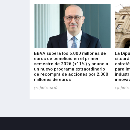
 los nuevos
BBVA supera los 6.000 millones de
La Dip
s de ZIV que, en
euros de beneficio en el primer
situará
de inversión
semestre de 2026 (+11%) y anuncia
estraté
, busca impulsar
un nuevo programa extraordinario
para i
 tecnología
de recompra de acciones por 2.000
industr
ricas del futuro
millones de euros
innovac
30-Julio-2026
29-Julio