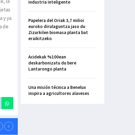
e, la
industria inteligente
jetas
a y ya
Papelera del Oriak 3,7 milioi
a de
euroko dirulaguntza jaso du
Zizurkilen biomasa planta bat
eraikitzeko
Acidekak %100ean
deskarbonizatu du bere
Lantarongo planta
Una misión técnica a Benelux
inspira a agricultores alaveses