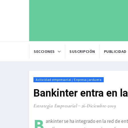
SECCIONES
SUSCRIPCIÓN
PUBLICIDAD
Actividad empresarial / Enpresa jarduera
Bankinter entra en 
Estrategia Empresarial
26-Diciembre-2019
B
ankinter se ha integrado en la red de en