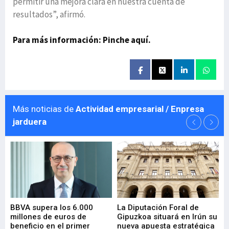
permitir una mejora clara en nuestra cuenta de
resultados”, afirmó.
Para más información: Pinche aquí.
Más noticias de
Actividad empresarial / Enpresa
jarduera
e
BBVA supera los 6.000
La Diputación Foral de
En
millones de euros de
Gipuzkoa situará en Irún su
em
beneficio en el primer
nueva apuesta estratégica
de