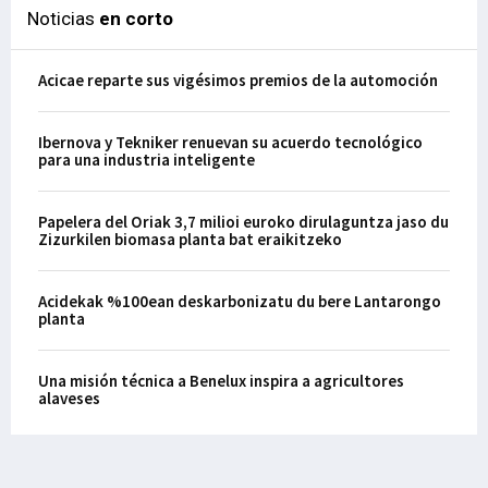
Noticias
en corto
Acicae reparte sus vigésimos premios de la automoción
Ibernova y Tekniker renuevan su acuerdo tecnológico
para una industria inteligente
Papelera del Oriak 3,7 milioi euroko dirulaguntza jaso du
Zizurkilen biomasa planta bat eraikitzeko
Acidekak %100ean deskarbonizatu du bere Lantarongo
planta
Una misión técnica a Benelux inspira a agricultores
alaveses