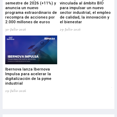
ad
semestre de 2026 (+11%) y
vinculada al ámbito BIO
En
anuncia un nuevo
para impulsar un nuevo
En
programa extraordinario de
sector industrial, el empleo
29-
recompra de acciones por
de calidad, la innovación y
2.000 millones de euros
el bienestar
30-Julio-2026
29-Julio-2026
Mi
nu
di
Ibernova lanza Ibernova
ma
Impulsa para acelerar la
in
digitalización de la pyme
mi
industrial
de
te
29-Julio-2026
el
29-