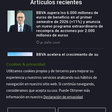
Artículos recientes
BBVA supera los 6.000 millones de
euros de beneficio en el primer
semestre de 2026 (+11%) y anuncia
un nuevo programa extraordinario de
recompra de acciones por 2.000
millones de euros
30-Julio-2026
BBVA acelera el crecimiento de su
negocio agro con un modelo global
de especialización presente en siete
Cookies & privacidad
países
Utilizamos cookies propias y de terceros para mejorar su
29-Julio-2026
experiencia y nuestros servicios analizando sus hábitos de
navegación en nuestro sitio web. Si continúa navegando,
consideramos que acepta su uso. Puede Obtener más
información en nuestra
Declaración de privacidad
.
Copyright@2026 Estrategia Empresarial
Privacidad
Aviso legal
Política de cookies
Contacto
RSS