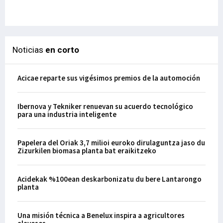
29-
Noticias
en corto
Acicae reparte sus vigésimos premios de la automoción
Ibernova y Tekniker renuevan su acuerdo tecnológico
para una industria inteligente
Papelera del Oriak 3,7 milioi euroko dirulaguntza jaso du
Zizurkilen biomasa planta bat eraikitzeko
Acidekak %100ean deskarbonizatu du bere Lantarongo
planta
Una misión técnica a Benelux inspira a agricultores