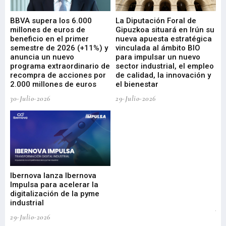
e
BBVA supera los 6.000
La Diputación Foral de
En
millones de euros de
Gipuzkoa situará en Irún su
em
beneficio en el primer
nueva apuesta estratégica
de
ad
semestre de 2026 (+11%) y
vinculada al ámbito BIO
En
anuncia un nuevo
para impulsar un nuevo
En
programa extraordinario de
sector industrial, el empleo
29-
recompra de acciones por
de calidad, la innovación y
2.000 millones de euros
el bienestar
30-Julio-2026
29-Julio-2026
Mi
nu
di
Ibernova lanza Ibernova
ma
Impulsa para acelerar la
in
digitalización de la pyme
mi
industrial
de
te
29-Julio-2026
el