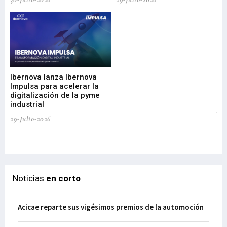
Mi
nu
di
Ibernova lanza Ibernova
ma
Impulsa para acelerar la
in
digitalización de la pyme
mi
industrial
de
te
29-Julio-2026
el
29-
Noticias
en corto
Acicae reparte sus vigésimos premios de la automoción