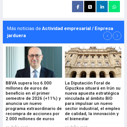
Más noticias de
Actividad empresarial / Enpresa
jarduera
e
BBVA supera los 6.000
La Diputación Foral de
En
millones de euros de
Gipuzkoa situará en Irún su
em
beneficio en el primer
nueva apuesta estratégica
de
ad
semestre de 2026 (+11%) y
vinculada al ámbito BIO
En
anuncia un nuevo
para impulsar un nuevo
En
programa extraordinario de
sector industrial, el empleo
29-
recompra de acciones por
de calidad, la innovación y
2.000 millones de euros
el bienestar
30-Julio-2026
29-Julio-2026