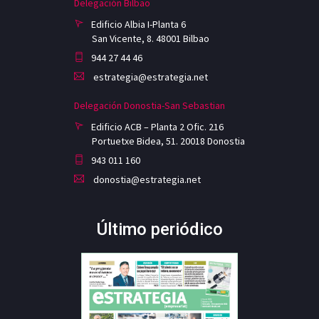
Delegación Bilbao
Edificio Albia I-Planta 6
San Vicente, 8. 48001 Bilbao
944 27 44 46
estrategia@estrategia.net
Delegación Donostia-San Sebastian
Edificio ACB – Planta 2 Ofic. 216
Portuetxe Bidea, 51. 20018 Donostia
943 011 160
donostia@estrategia.net
Último periódico