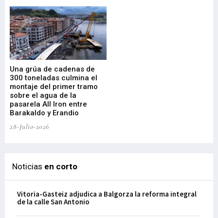
Una grúa de cadenas de
La
300 toneladas culmina el
Ba
montaje del primer tramo
res
sobre el agua de la
em
pasarela All Iron entre
21-
Barakaldo y Erandio
28-Julio-2026
Noticias
en corto
Vitoria-Gasteiz adjudica a Balgorza la reforma integral
de la calle San Antonio