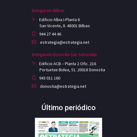
Delegación Bilbao
Edificio Albia I-Planta 6
San Vicente, 8. 48001 Bilbao
944 27 44 46
estrategia@estrategia.net
Delegación Donostia-San Sebastian
Edificio ACB – Planta 2 Ofic. 216
Portuetxe Bidea, 51. 20018 Donostia
943 011 160
donostia@estrategia.net
Último periódico