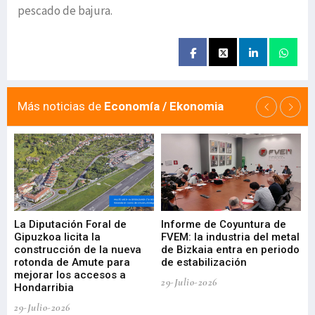
pescado de bajura.
Más noticias de
Economía / Ekonomia
La Diputación Foral de
Informe de Coyuntura de
Ar
ral
Gipuzkoa licita la
FVEM: la industria del metal
ur
construcción de la nueva
de Bizkaia entra en periodo
co
rotonda de Amute para
de estabilización
edi
mejorar los accesos a
pa
29-Julio-2026
Hondarribia
Cy
29-Julio-2026
23-