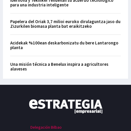
Ibernova y Tekniker renuevan su acuerdo tecnológico
para una industria inteligente
Papelera del Oriak 3,7 milioi euroko dirulaguntza jaso du
Zizurkilen biomasa planta bat eraikitzeko
Acidekak %100ean deskarbonizatu du bere Lantarongo
planta
Una misión técnica a Benelux inspira a agricultores
alaveses
Delegación Bilbao