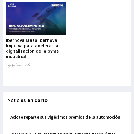
Mi
nu
di
Ibernova lanza Ibernova
ma
Impulsa para acelerar la
in
digitalización de la pyme
mi
industrial
de
te
29-Julio-2026
el
29-
Noticias
en corto
Acicae reparte sus vigésimos premios de la automoción