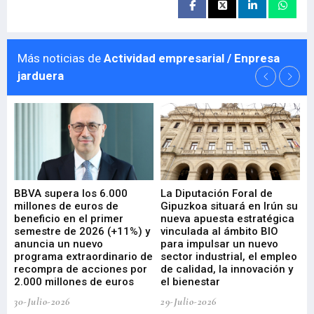
Más noticias de
Actividad empresarial / Enpresa
jarduera
e
BBVA supera los 6.000
La Diputación Foral de
En
millones de euros de
Gipuzkoa situará en Irún su
em
beneficio en el primer
nueva apuesta estratégica
de
ad
semestre de 2026 (+11%) y
vinculada al ámbito BIO
En
anuncia un nuevo
para impulsar un nuevo
En
programa extraordinario de
sector industrial, el empleo
29-
recompra de acciones por
de calidad, la innovación y
2.000 millones de euros
el bienestar
30-Julio-2026
29-Julio-2026