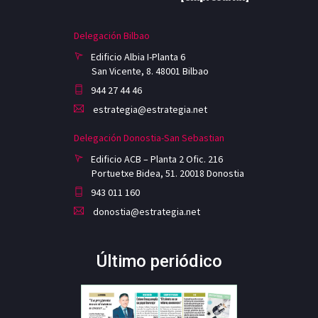
Delegación Bilbao
Edificio Albia I-Planta 6
San Vicente, 8. 48001 Bilbao
944 27 44 46
estrategia@estrategia.net
Delegación Donostia-San Sebastian
Edificio ACB – Planta 2 Ofic. 216
Portuetxe Bidea, 51. 20018 Donostia
943 011 160
donostia@estrategia.net
Último periódico