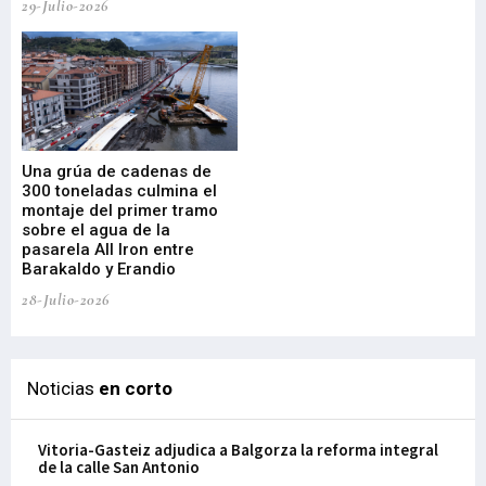
29-Julio-2026
23-
Una grúa de cadenas de
La
300 toneladas culmina el
Ba
montaje del primer tramo
res
sobre el agua de la
em
pasarela All Iron entre
21-
Barakaldo y Erandio
28-Julio-2026
Noticias
en corto
Vitoria-Gasteiz adjudica a Balgorza la reforma integral
de la calle San Antonio