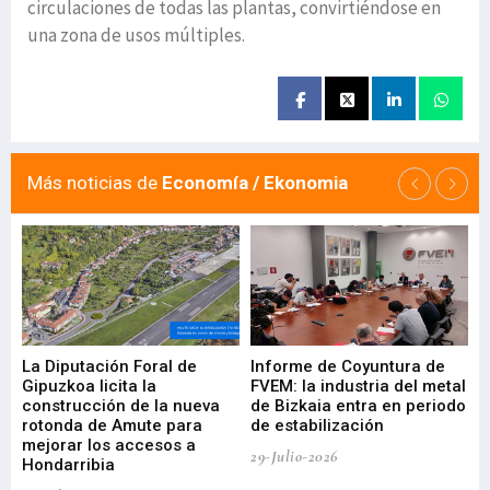
circulaciones de todas las plantas, convirtiéndose en
una zona de usos múltiples.
Más noticias de
Economía / Ekonomia
La Diputación Foral de
Informe de Coyuntura de
Ar
ral
Gipuzkoa licita la
FVEM: la industria del metal
ur
construcción de la nueva
de Bizkaia entra en periodo
co
rotonda de Amute para
de estabilización
edi
mejorar los accesos a
pa
29-Julio-2026
Hondarribia
Cy