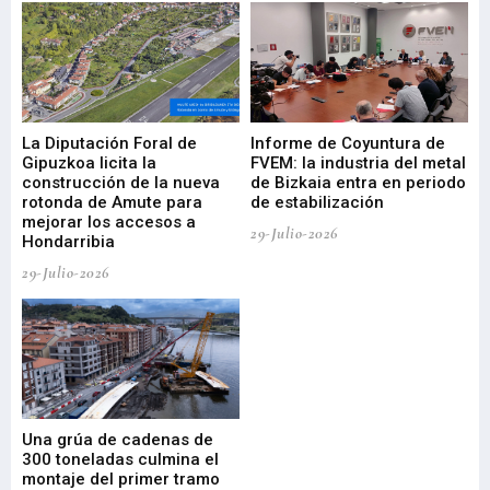
La Diputación Foral de
Informe de Coyuntura de
Ar
ral
Gipuzkoa licita la
FVEM: la industria del metal
ur
construcción de la nueva
de Bizkaia entra en periodo
co
rotonda de Amute para
de estabilización
edi
mejorar los accesos a
pa
29-Julio-2026
Hondarribia
Cy
29-Julio-2026
23-
Una grúa de cadenas de
La
300 toneladas culmina el
Ba
montaje del primer tramo
res