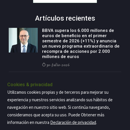
Artículos recientes
BBVA supera los 6.000 millones de
euros de beneficio en el primer
semestre de 2026 (+11%) y anuncia
un nuevo programa extraordinario de
recompra de acciones por 2.000
millones de euros
30-Julio-2026
BBVA acelera el crecimiento de su
negocio agro con un modelo global
Cookies & privacidad
de especialización presente en siete
Utilizamos cookies propias y de terceros para mejorar su
países
experiencia y nuestros servicios analizando sus hábitos de
29-Julio-2026
navegación en nuestro sitio web. Si continúa navegando,
consideramos que acepta su uso. Puede Obtener más
información en nuestra
Declaración de privacidad
.
Copyright@2026 Estrategia Empresarial