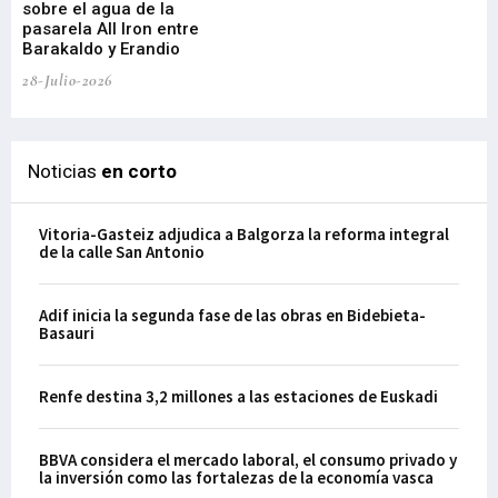
sobre el agua de la
em
pasarela All Iron entre
21-
Barakaldo y Erandio
28-Julio-2026
Noticias
en corto
Vitoria-Gasteiz adjudica a Balgorza la reforma integral
de la calle San Antonio
Adif inicia la segunda fase de las obras en Bidebieta-
Basauri
Renfe destina 3,2 millones a las estaciones de Euskadi
BBVA considera el mercado laboral, el consumo privado y
la inversión como las fortalezas de la economía vasca