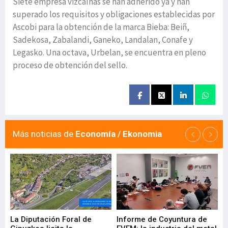
Siete empresa vizcaínas se han adherido ya y han
superado los requisitos y obligaciones establecidas por
Ascobi para la obtención de la marca Bieba: Beiñ,
Sadekosa, Zabalandi, Ganeko, Landalan, Conafe y
Legasko. Una octava, Urbelan, se encuentra en pleno
proceso de obtención del sello.
Más noticias de
Economía / Ekonomia
La Diputación Foral de
Informe de Coyuntura de
Ar