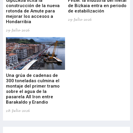
ral
Gipuzkoa licita la
FVEM: la industria del metal
ur
construcción de la nueva
de Bizkaia entra en periodo
co
rotonda de Amute para
de estabilización
edi
mejorar los accesos a
pa
29-Julio-2026
Hondarribia
Cy
29-Julio-2026
23-
Una grúa de cadenas de
La
300 toneladas culmina el
Ba
montaje del primer tramo
res
sobre el agua de la
em
pasarela All Iron entre
21-
Barakaldo y Erandio
28-Julio-2026