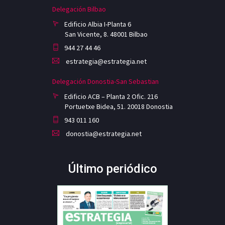
Delegación Bilbao
Edificio Albia I-Planta 6
San Vicente, 8. 48001 Bilbao
944 27 44 46
estrategia@estrategia.net
Delegación Donostia-San Sebastian
Edificio ACB – Planta 2 Ofic. 216
Portuetxe Bidea, 51. 20018 Donostia
943 011 160
donostia@estrategia.net
Último periódico