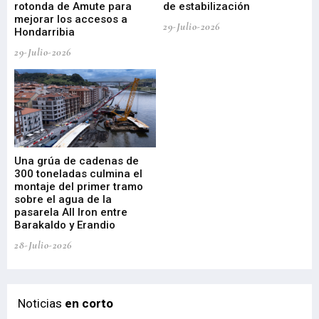
rotonda de Amute para
de estabilización
edi
mejorar los accesos a
pa
29-Julio-2026
Hondarribia
Cy
29-Julio-2026
23-
Una grúa de cadenas de
La
300 toneladas culmina el
Ba
montaje del primer tramo
res
sobre el agua de la
em
pasarela All Iron entre
21-
Barakaldo y Erandio
28-Julio-2026
Noticias
en corto