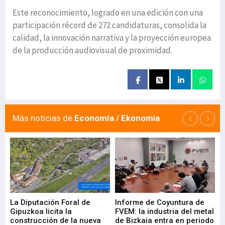
Este reconocimiento, logrado en una edición con una
participación récord de 272 candidaturas, consolida la
calidad, la innovación narrativa y la proyección europea
de la producción audiovisual de proximidad.
Más noticias de
Economía / Ekonomia
La Diputación Foral de
Informe de Coyuntura de
Ar
ral
Gipuzkoa licita la
FVEM: la industria del metal
ur
construcción de la nueva
de Bizkaia entra en periodo
co