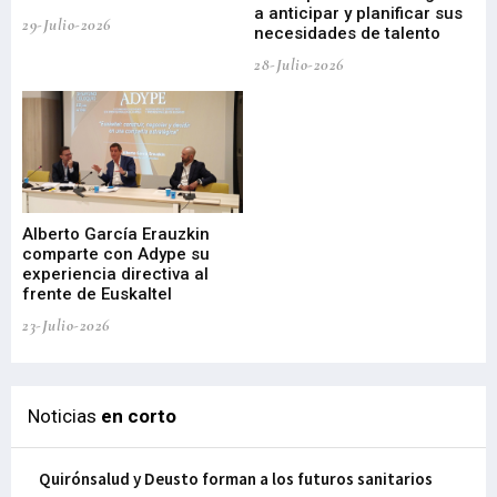
a anticipar y planificar sus
ac
29-Julio-2026
necesidades de talento
cr
de
28-Julio-2026
22-
Alberto García Erauzkin
comparte con Adype su
BI
experiencia directiva al
pr
frente de Euskaltel
en
23-Julio-2026
21-
Noticias
en corto
Quirónsalud y Deusto forman a los futuros sanitarios