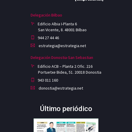
Delegación Bilbao
Edificio Albia I-Planta 6
San Vicente, 8. 48001 Bilbao
944 27 44 46
estrategia@estrategia.net
Delegación Donostia-San Sebastian
Edificio ACB – Planta 2 Ofic. 216
Portuetxe Bidea, 51. 20018 Donostia
943 011 160
donostia@estrategia.net
Último periódico