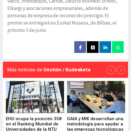
vasco, Innobasque, Cáritas, Deusto Business School,
Elkargi y asociaciones empresariales, además de
personas de empresa de reconocido prestigio. El
premio se entregará en Euskal Museoa, de Bilbao, el
próximo 3 de junio.
Más noticias de
Gestión / Kudeaketa
EHU ocupa la posición 358
GAIA y MIK desarrollan una
De
en el Ranking Mundial de
metodología para ayudar a
Fu
a
Universidades de la NTU
las empresas tecnológicas
nu