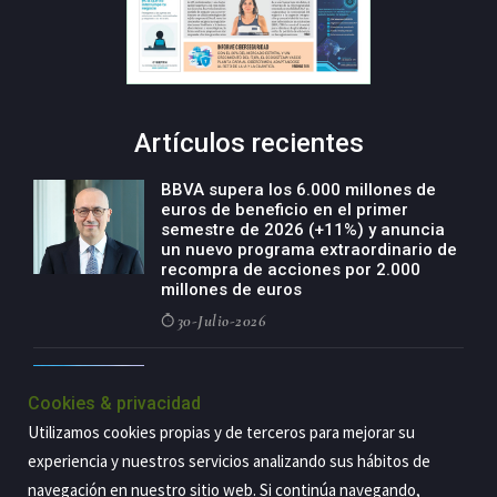
Artículos recientes
BBVA supera los 6.000 millones de
euros de beneficio en el primer
semestre de 2026 (+11%) y anuncia
un nuevo programa extraordinario de
recompra de acciones por 2.000
millones de euros
30-Julio-2026
BBVA acelera el crecimiento de su
negocio agro con un modelo global
Cookies & privacidad
de especialización presente en siete
Utilizamos cookies propias y de terceros para mejorar su
países
experiencia y nuestros servicios analizando sus hábitos de
29-Julio-2026
navegación en nuestro sitio web. Si continúa navegando,