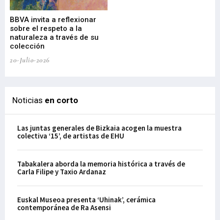
Gu
BBVA invita a reflexionar
mu
sobre el respeto a la
an
naturaleza a través de su
03-
colección
20-Julio-2026
Noticias
en corto
Las juntas generales de Bizkaia acogen la muestra
colectiva ‘15’, de artistas de EHU
Tabakalera aborda la memoria histórica a través de
Carla Filipe y Taxio Ardanaz
Euskal Museoa presenta ‘Uhinak’, cerámica
contemporánea de Ra Asensi