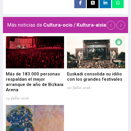
Más noticias de
Cultura-ocio / Kultura-aisia
 de
Más de 183.000 personas
Euskadi consolida su idilio
Te
respaldan el mejor
con los grandes festivales
co
arranque de año de Bizkaia
de
20-Julio-2026
Arena
20-
23-Julio-2026