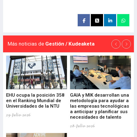
Más noticias de
Gestión / Kudeaketa
EHU ocupa la posición 358
GAIA y MIK desarrollan una
De
en el Ranking Mundial de
metodología para ayudar a
Fu
a
Universidades de la NTU
las empresas tecnológicas
nu
a anticipar y planificar sus
ac
29-Julio-2026
necesidades de talento
cr
de
28-Julio-2026
22-