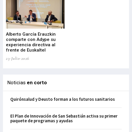
Alberto García Erauzkin
comparte con Adype su
BI
experiencia directiva al
pr
frente de Euskaltel
en
23-Julio-2026
21-
Noticias
en corto
Quirónsalud y Deusto forman a los futuros sanitarios
El Plan de Innovación de San Sebastián activa su primer
paquete de programas y ayudas