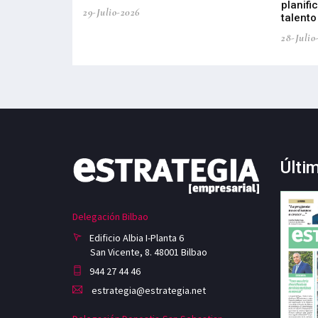
planifi
29-Julio-2026
talento
28-Julio
Últi
Delegación Bilbao
Edificio Albia I-Planta 6
San Vicente, 8. 48001 Bilbao
944 27 44 46
estrategia@estrategia.net