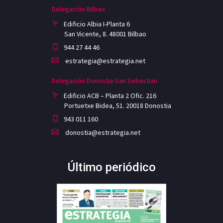
Delegación Bilbao
Edificio Albia I-Planta 6
San Vicente, 8. 48001 Bilbao
944 27 44 46
estrategia@estrategia.net
Delegación Donostia-San Sebastian
Edificio ACB – Planta 2 Ofic. 216
Portuetxe Bidea, 51. 20018 Donostia
943 011 160
donostia@estrategia.net
Último periódico