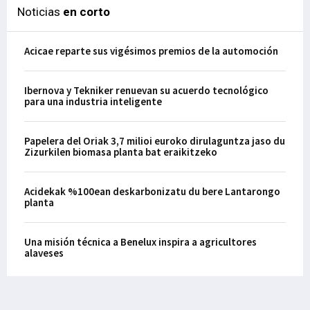
Noticias
en corto
Acicae reparte sus vigésimos premios de la automoción
Ibernova y Tekniker renuevan su acuerdo tecnológico
para una industria inteligente
Papelera del Oriak 3,7 milioi euroko dirulaguntza jaso du
Zizurkilen biomasa planta bat eraikitzeko
Acidekak %100ean deskarbonizatu du bere Lantarongo
planta
Una misión técnica a Benelux inspira a agricultores
alaveses