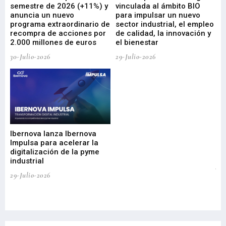
ad
semestre de 2026 (+11%) y
vinculada al ámbito BIO
En
anuncia un nuevo
para impulsar un nuevo
En
programa extraordinario de
sector industrial, el empleo
29-
recompra de acciones por
de calidad, la innovación y
2.000 millones de euros
el bienestar
30-Julio-2026
29-Julio-2026
Mi
nu
di
Ibernova lanza Ibernova
ma
Impulsa para acelerar la
in
digitalización de la pyme
mi
industrial
de
te
29-Julio-2026
el
29-