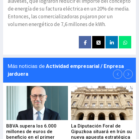
alaveses, que lograron reducir el importe del concepto
de energía de su factura eléctrica en un 20% de media.
Entonces, las comercializadoras pujaron por un
volumen energético de 7,6 millones de kWh.
Más noticias de
Actividad empresarial / Enpresa
jarduera
e
BBVA supera los 6.000
La Diputación Foral de
En
millones de euros de
Gipuzkoa situará en Irún su
em
beneficio en el primer
nueva apuesta estratégica
de