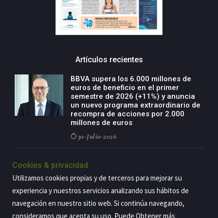
Artículos recientes
BBVA supera los 6.000 millones de
euros de beneficio en el primer
semestre de 2026 (+11%) y anuncia
un nuevo programa extraordinario de
recompra de acciones por 2.000
millones de euros
30-Julio-2026
BBVA acelera el crecimiento de su
Cookies & privacidad
negocio agro con un modelo global
de especialización presente en siete
Utilizamos cookies propias y de terceros para mejorar su
países
experiencia y nuestros servicios analizando sus hábitos de
29-Julio-2026
navegación en nuestro sitio web. Si continúa navegando,
consideramos que acepta su uso. Puede Obtener más