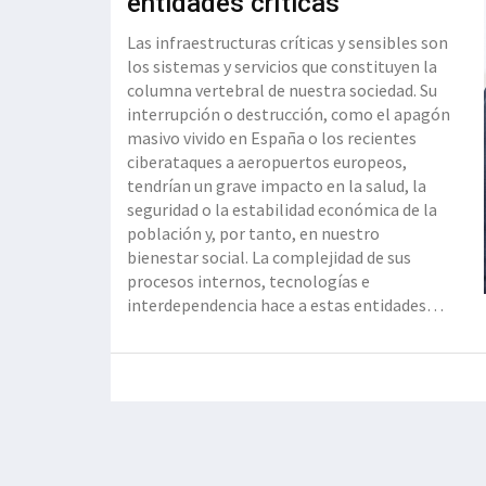
entidades críticas”
Las infraestructuras críticas y sensibles son
los sistemas y servicios que constituyen la
columna vertebral de nuestra sociedad. Su
interrupción o destrucción, como el apagón
masivo vivido en España o los recientes
ciberataques a aeropuertos europeos,
tendrían un grave impacto en la salud, la
seguridad o la estabilidad económica de la
población y, por tanto, en nuestro
bienestar social. La complejidad de sus
procesos internos, tecnologías e
interdependencia hace a estas entidades
especialmente sensibles a amenazas
digitales y físicas, pero también, y de
manera notable, a la hibridación de ambas.
Las administraciones europeas, estatales y
re