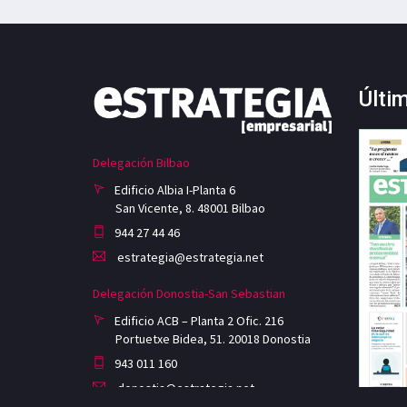
Últi
Delegación Bilbao
Edificio Albia I-Planta 6
San Vicente, 8. 48001 Bilbao
944 27 44 46
estrategia@estrategia.net
Delegación Donostia-San Sebastian
Edificio ACB – Planta 2 Ofic. 216
Portuetxe Bidea, 51. 20018 Donostia
943 011 160
donostia@estrategia.net