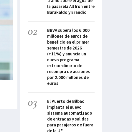
tramo sobre el agua de
la pasarela All Iron entre
Barakaldo y Erandio
02
BBVA supera los 6.000
millones de euros de
beneficio en el primer
semestre de 2026
(+11%) y anuncia un
nuevo programa
extraordinario de
recompra de acciones
por 2.000 millones de
euros
03
El Puerto de Bilbao
implanta el nuevo
sistema automatizado
de entradas y salidas
para pasajeros de fuera
de la UE