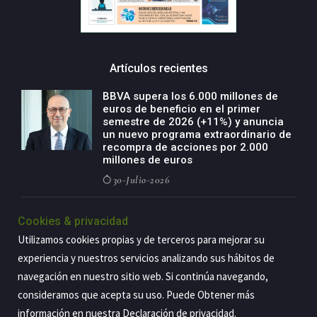
Artículos recientes
BBVA supera los 6.000 millones de
euros de beneficio en el primer
semestre de 2026 (+11%) y anuncia
un nuevo programa extraordinario de
recompra de acciones por 2.000
millones de euros
30-Julio-2026
BBVA acelera el crecimiento de su
Cookies & privacidad
negocio agro con un modelo global
Utilizamos cookies propias y de terceros para mejorar su
de especialización presente en siete
países
experiencia y nuestros servicios analizando sus hábitos de
29-Julio-2026
navegación en nuestro sitio web. Si continúa navegando,
consideramos que acepta su uso. Puede Obtener más
información en nuestra
Declaración de privacidad
.