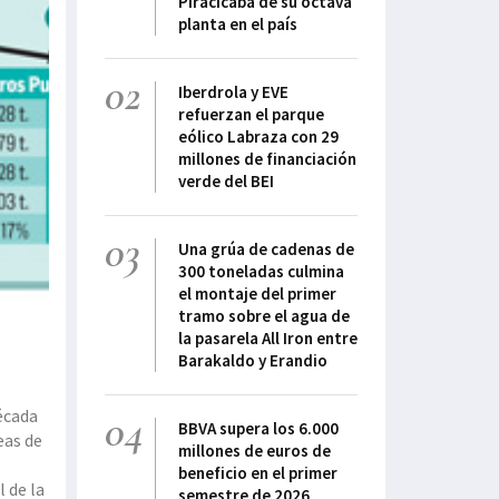
Piracicaba de su octava
planta en el país
02
Iberdrola y EVE
refuerzan el parque
eólico Labraza con 29
millones de financiación
verde del BEI
03
Una grúa de cadenas de
300 toneladas culmina
el montaje del primer
tramo sobre el agua de
la pasarela All Iron entre
Barakaldo y Erandio
década
04
BBVA supera los 6.000
eas de
millones de euros de
beneficio en el primer
l de la
semestre de 2026