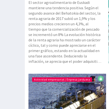
El sector agroalimentario de Euskadi
mantiene una tendencia positiva. Según el
segundo avance del Behatokia del sector, la
renta agraria de 2017 subió un 1,9% y los
precios medios crecieron un 4,3%, al
tiempo que la comercialización de pescado
se incrementó un 8% La evolución histórica
de la renta agraria ha mostrado un carácter
cíclico, tal y como puede apreciarse en el
primer gráfico, estando en la actualidad en
una fase ascendente. Deduciendo la
inflación, se aprecia que el poder adquisitivo
de las explotaciones agrarias es
descendente, aunque también se consata
que es un tendencia que se ha moderado
Actividad empresarial / Enpresa jarduera
estos últimos años, según los análisi