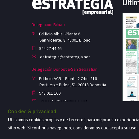
Últi
Delegación Bilbao
Edificio Albia I-Planta 6
San Vicente, 8. 48001 Bilbao
944 27 44 46
estrategia@estrategia.net
Delegación Donostia-San Sebastian
Edificio ACB – Planta 2 Ofic. 216
Portuetxe Bidea, 51. 20018 Donostia
943 011 160
donostia@estrategia.net
Cookies & privacidad
Utilizamos cookies propias y de terceros para mejorar su experienci
sitio web. Si continúa navegando, consideramos que acepta su uso
Copyright@2026 Estrategia Empresarial