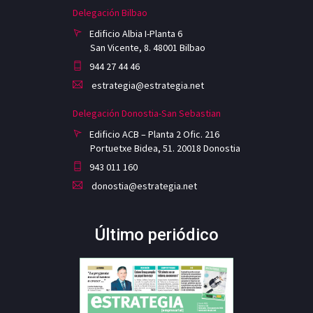
Delegación Bilbao
Edificio Albia I-Planta 6
San Vicente, 8. 48001 Bilbao
944 27 44 46
estrategia@estrategia.net
Delegación Donostia-San Sebastian
Edificio ACB – Planta 2 Ofic. 216
Portuetxe Bidea, 51. 20018 Donostia
943 011 160
donostia@estrategia.net
Último periódico