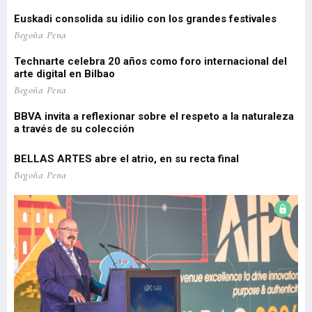
d
estos primeros meses del año, un reflejo de la intensidad y
(1
diversi
vi
el
Euskadi consolida su idilio con los grandes festivales
'P
 de
Pa
Begoña Pena
pe
Technarte celebra 20 años como foro internacional del
o
arte digital en Bilbao
Lo
re
Begoña Pena
pr
BBVA invita a reflexionar sobre el respeto a la naturaleza
a través de su colección
EU
Be
BELLAS ARTES abre el atrio, en su recta final
El
Begoña Pena
re
Be