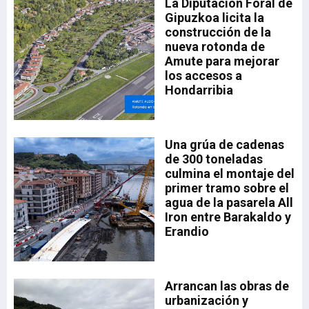
io
La Diputación Foral de
n
Gipuzkoa licita la
construcción de la
nueva rotonda de
Amute para mejorar
los accesos a
Hondarribia
ado
Una grúa de cadenas
el
35,
de 300 toneladas
la
a.
culmina el montaje del
drá
primer tramo sobre el
aia
a
agua de la pasarela All
sta
Iron entre Barakaldo y
Erandio
a,
a
Arrancan las obras de
n
urbanización y