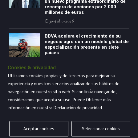
un nuevo programa extraordinario de
recompra de acciones por 2.000
millones de euros
30-Julio-2026
BBVA acelera el crecimiento de su
negocio agro con un modelo global de
especialización presente en siete
países
29-Julio-2026
Cookies & privacidad
Utilizamos cookies propias y de terceros para mejorar su
experiencia y nuestros servicios analizando sus hábitos de
Copyright@2026 Estrategia Empresarial
navegación en nuestro sitio web. Si continúa navegando,
consideramos que acepta su uso. Puede Obtener más
Privacidad
Aviso legal
Política de cookies
Contacto
RSS
información en nuestra
Declaración de privacidad
.
Aceptar cookies
Seleccionar cookies