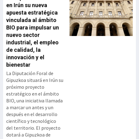
acercar tecnología real a
en Irún su nueva
las pymes con menor
apuesta estratégica
capacidad de inversión y
vinculada al ámbito
acompañarlas en un
BIO para impulsar un
proceso de digitalización
nuevo sector
progresivo, accesible y
industrial, el empleo
sostenible. La iniciativa se
de calidad, la
articula sobre soluciones
innovación y el
propias del Grupo
bienestar
Ibernova y contempla
áreas clave como ERP,
La Diputación Foral de
MES/MOM, SGA, GMAO,
Gipuzkoa situará en Irún su
calidad y trazabilidad,
próximo proyecto
digitalización documental
estratégico en el ámbito
y automatización de
BIO, una iniciativa llamada
procesos. Apoyo a la pyme
a marcar un antes y un
industrial Ibern
después en el desarrollo
científico y tecnológico
del territorio. El proyecto
dotará a Gipuzkoa de