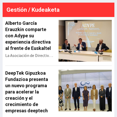
ferroviaria de Jundiz desde el
punto de vista técnico y
Gestión / Kudeaketa
económico. La resolución
ada
definitiva será en septiembre,
e
pero esta gran alianza vasca
Alberto García
se perfila para llev
Erauzkin comparte
con Adype su
experiencia directiva
al frente de Euskaltel
La Asociación de Directivos
y Profesionales de Euskadi
(Adype) ha celebrado un
encuentro con Alberto
DeepTek Gipuzkoa
García Erauzkin,
Fundazioa presenta
expresidente de Euskaltel,
un nuevo programa
bajo el título ‘Euskaltel:
para acelerar la
construir, negociar y
creación y el
decidir en una compañía
crecimiento de
estratégica’. Durante su
empresas deeptech
intervención, el directivo