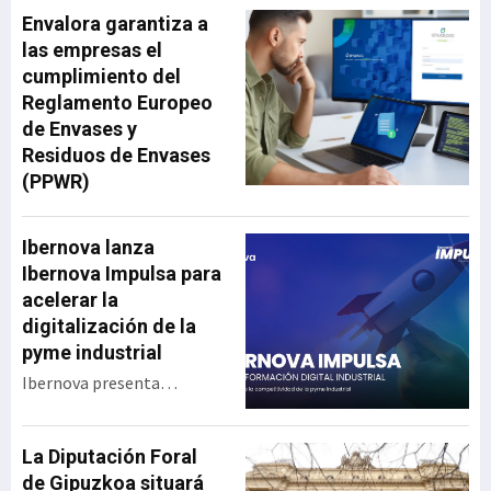
Envalora garantiza a
las empresas el
cumplimiento del
Reglamento Europeo
de Envases y
Residuos de Envases
(PPWR)
Ibernova lanza
Ibernova Impulsa para
acelerar la
digitalización de la
pyme industrial
Ibernova presenta
Ibernova Impulsa, un
programa de apoyo a la
transformación digital
La Diputación Foral
industrial diseñado para
de Gipuzkoa situará