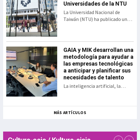
abierta desarrollado por el
Universidades de la NTU
Gobierno vasco y SPRI,
La Universidad Nacional de
bajo el formato del
Taiwán (NTU) ha publicado una
tradicional Demo Day. El
nueva edición del Ranking de
encuentro presentó los 30
Desempeño de Artículos
proyectos desarrollados
Científicos para Universidades
por las startups y
Mundiales. En esta clasificación,
GAIA y MIK desarrollan una
empresas, así como las
Euskal Herriko Unibertsitatea
metodología para ayudar a
sociedades públicas
(EHU) ocupa el puesto 358 entre
las empresas tecnológicas
participantes en una
las 1.243 universidades
a anticipar y planificar sus
iniciativa que en la actual
evaluadas, situándose además
necesidades de talento
edición se ha enfocado a
como la sép
aplicaciones en ámbitos
La inteligencia artificial, la
como la energía, la
digitalización, la aparición de
sostenibilidad, la
nuevos modelos de negocio, el
inteligencia a
relevo generacional y la
MÁS ARTÍCULOS
creciente dificultad para
encontrar determinados perfiles
profesionales están
transformando las necesidades