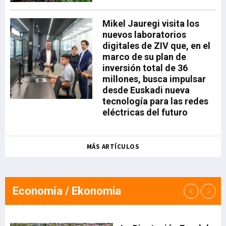
para la banca de empresas de
BBVA y uno de los ejemplos más
Mikel Jauregi visita los
avanzados de su estrategia de
nuevos laboratorios
sectorización: "El agro es un
digitales de ZIV que, en el
claro ejemplo de cómo la
marco de su plan de
especialización sectorial genera
inversión total de 36
valor para nuestros clientes y
millones, busca impulsar
para el banco. Hemos converti
desde Euskadi nueva
tecnología para las redes
eléctricas del futuro
MÁS ARTÍCULOS
Economía / Ekonomia