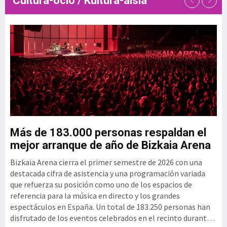
Cultura-ocio / Kultura-aisia
de talento de las empresas
tecnológicas. En este contexto,
el Clúster GAIA
u
Más de 183.000 personas respaldan el
G
mejor arranque de año de Bizkaia Arena
3
Bizkaia Arena cierra el primer semestre de 2026 con una
El
mo
destacada cifra de asistencia y una programación variada
vi
que refuerza su posición como uno de los espacios de
se
referencia para la música en directo y los grandes
si
espectáculos en España. Un total de 183.250 personas han
per
disfrutado de los eventos celebrados en el recinto durante
ex