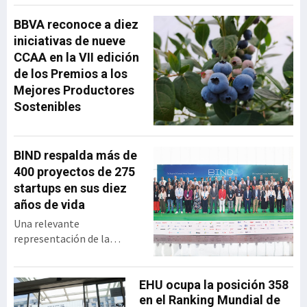
ha repasado la evolución
de la operadora vasca
BBVA reconoce a diez
desde su creación hasta su
iniciativas de nueve
integración en MásMóvil,
CCAA en la VII edición
compartiendo las
de los Premios a los
principales decisiones
Mejores Productores
estratégicas que marcaron
Sostenibles
su trayectoria y las
lecciones de liderazgo que
extrajo tras más
BIND respalda más de
400 proyectos de 275
startups en sus diez
años de vida
Una relevante
representación de la
industria vasca se dio cita
en el BEC para celebrar los
diez años de vida de BIND,
EHU ocupa la posición 358
programa de innovación
en el Ranking Mundial de