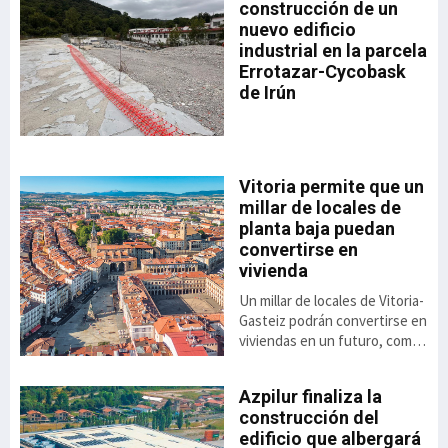
n
construcción de un
nuevo edificio
industrial en la parcela
Errotazar-Cycobask
ón
de Irún
 el
de
o
Vitoria permite que un
millar de locales de
,8%
planta baja puedan
to
convertirse en
vivienda
ás
Un millar de locales de Vitoria-
el
Gasteiz podrán convertirse en
viviendas en un futuro, como
consecuencia de la luz verde
dada a la aplicación de una
Azpilur finaliza la
nueva ordenanza anunciada
construcción del
por el ayuntamiento. Se trata
 el
edificio que albergará
de una alternativa