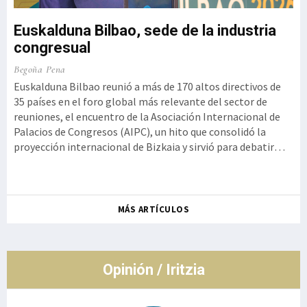
Euskalduna Bilbao, sede de la industria
congresual
o,
Ku
Begoña Pena
a
Iz
Euskalduna Bilbao reunió a más de 170 altos directivos de
t
35 países en el foro global más relevante del sector de
Ge
reuniones, el encuentro de la Asociación Internacional de
 la
Kur
Palacios de Congresos (AIPC), un hito que consolidó la
se
proyección internacional de Bizkaia y sirvió para debatir
ot
cómo la innovación tecnológica debe aliarse con la
de
autenticidad y la experiencia humana, rememorando el
so
histórico g
Ro
MÁS ARTÍCULOS
co
de
Opinión / Iritzia