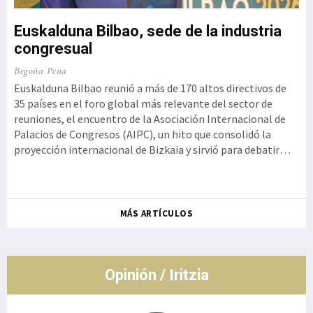
Euskalduna Bilbao, sede de la industria
congresual
o,
Ku
Begoña Pena
a
Iz
Euskalduna Bilbao reunió a más de 170 altos directivos de
t
35 países en el foro global más relevante del sector de
Ge
reuniones, el encuentro de la Asociación Internacional de
 la
Kur
Palacios de Congresos (AIPC), un hito que consolidó la
se
proyección internacional de Bizkaia y sirvió para debatir
ot
cómo la innovación tecnológica debe aliarse con la
de
autenticidad y la experiencia humana, rememorando el
so
histórico g
Ro
MÁS ARTÍCULOS
co
de
Opinión / Iritzia