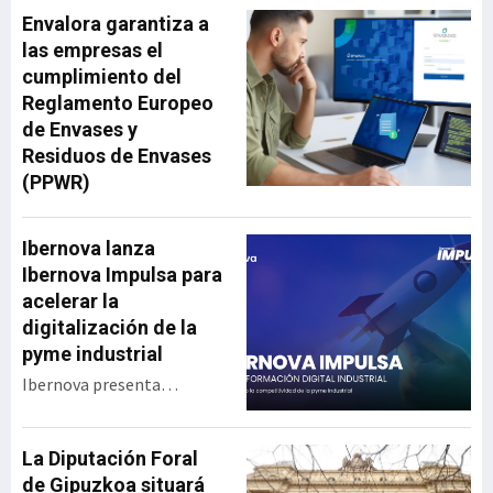
Envalora garantiza a
las empresas el
cumplimiento del
Reglamento Europeo
de Envases y
Residuos de Envases
(PPWR)
Ibernova lanza
Ibernova Impulsa para
acelerar la
digitalización de la
pyme industrial
Ibernova presenta
Ibernova Impulsa, un
programa de apoyo a la
transformación digital
La Diputación Foral
industrial diseñado para
de Gipuzkoa situará