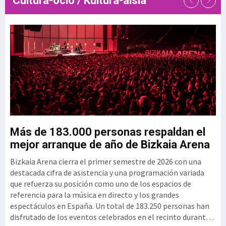
Cultura-ocio / Kultura-aisia
de talento de las empresas
tecnológicas. En este contexto,
el Clúster GAIA
u
Más de 183.000 personas respaldan el
G
mejor arranque de año de Bizkaia Arena
3
Bizkaia Arena cierra el primer semestre de 2026 con una
El
mo
destacada cifra de asistencia y una programación variada
vi
que refuerza su posición como uno de los espacios de
se
referencia para la música en directo y los grandes
si
espectáculos en España. Un total de 183.250 personas han
per
disfrutado de los eventos celebrados en el recinto durante
ex