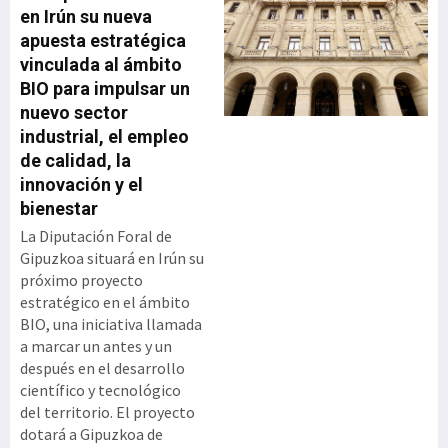
acercar tecnología real a
en Irún su nueva
las pymes con menor
apuesta estratégica
capacidad de inversión y
vinculada al ámbito
acompañarlas en un
BIO para impulsar un
proceso de digitalización
nuevo sector
progresivo, accesible y
industrial, el empleo
sostenible. La iniciativa se
de calidad, la
articula sobre soluciones
innovación y el
propias del Grupo
bienestar
Ibernova y contempla
áreas clave como ERP,
La Diputación Foral de
MES/MOM, SGA, GMAO,
Gipuzkoa situará en Irún su
calidad y trazabilidad,
próximo proyecto
digitalización documental
estratégico en el ámbito
y automatización de
BIO, una iniciativa llamada
procesos. Apoyo a la pyme
a marcar un antes y un
industrial Ibern
después en el desarrollo
científico y tecnológico
del territorio. El proyecto
dotará a Gipuzkoa de