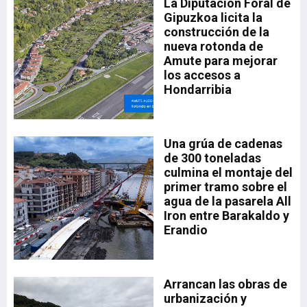
io
La Diputación Foral de
n
Gipuzkoa licita la
construcción de la
nueva rotonda de
Amute para mejorar
los accesos a
Hondarribia
ado
Una grúa de cadenas
el
35,
de 300 toneladas
la
a.
culmina el montaje del
drá
primer tramo sobre el
aia
a
agua de la pasarela All
sta
Iron entre Barakaldo y
Erandio
a,
a
Arrancan las obras de
n
urbanización y