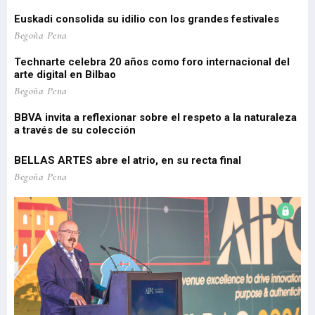
d
estos primeros meses del año, un reflejo de la intensidad y
(1
diversi
vi
el
Euskadi consolida su idilio con los grandes festivales
'P
 de
Pa
Begoña Pena
pe
Technarte celebra 20 años como foro internacional del
o
arte digital en Bilbao
Lo
re
Begoña Pena
pr
BBVA invita a reflexionar sobre el respeto a la naturaleza
a través de su colección
EU
Be
BELLAS ARTES abre el atrio, en su recta final
El
Begoña Pena
re
Be