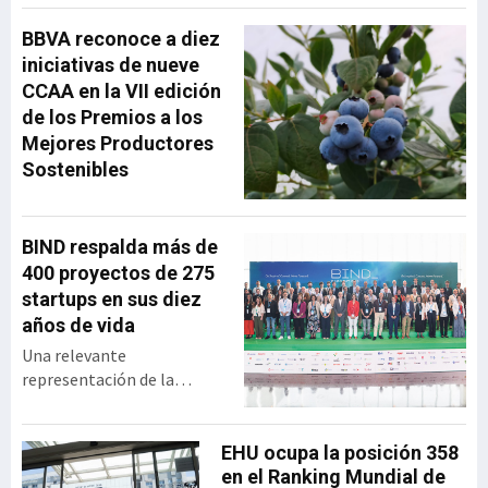
ha repasado la evolución
de la operadora vasca
BBVA reconoce a diez
desde su creación hasta su
iniciativas de nueve
integración en MásMóvil,
CCAA en la VII edición
compartiendo las
de los Premios a los
principales decisiones
Mejores Productores
estratégicas que marcaron
Sostenibles
su trayectoria y las
lecciones de liderazgo que
extrajo tras más
BIND respalda más de
400 proyectos de 275
startups en sus diez
años de vida
Una relevante
representación de la
industria vasca se dio cita
en el BEC para celebrar los
diez años de vida de BIND,
EHU ocupa la posición 358
programa de innovación
en el Ranking Mundial de