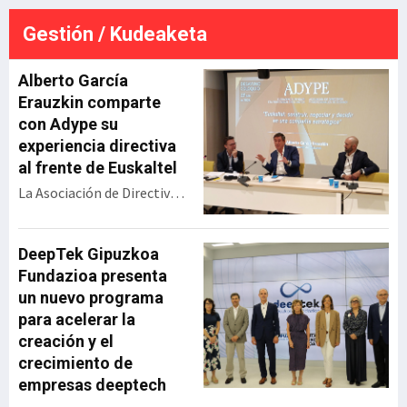
ferroviaria de Jundiz desde el
punto de vista técnico y
Gestión / Kudeaketa
económico. La resolución
ada
definitiva será en septiembre,
e
pero esta gran alianza vasca
Alberto García
se perfila para llev
Erauzkin comparte
con Adype su
experiencia directiva
al frente de Euskaltel
La Asociación de Directivos
y Profesionales de Euskadi
(Adype) ha celebrado un
encuentro con Alberto
DeepTek Gipuzkoa
García Erauzkin,
Fundazioa presenta
expresidente de Euskaltel,
un nuevo programa
bajo el título ‘Euskaltel:
para acelerar la
construir, negociar y
creación y el
decidir en una compañía
crecimiento de
estratégica’. Durante su
empresas deeptech
intervención, el directivo