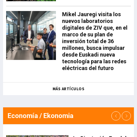
para la banca de empresas de
BBVA y uno de los ejemplos más
Mikel Jauregi visita los
avanzados de su estrategia de
nuevos laboratorios
sectorización: "El agro es un
digitales de ZIV que, en el
claro ejemplo de cómo la
marco de su plan de
especialización sectorial genera
inversión total de 36
valor para nuestros clientes y
millones, busca impulsar
para el banco. Hemos converti
desde Euskadi nueva
tecnología para las redes
eléctricas del futuro
MÁS ARTÍCULOS
Economía / Ekonomia