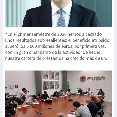
“En el primer semestre de 2026 hemos alcanzado
unos resultados sobresalientes: el beneficio atribuido
superó los 6.000 millones de euros, por primera vez,
con un gran dinamismo de la actividad. De hecho,
nuestra cartera de préstamos ha crecido más de un
60% desde el final de 2020; un incremento muy
superior al de nuestros competidores, lo que nos
posiciona como el banco con mayor crecimiento de
Europa”, ha señalado Onur Genç, consejero delegado
de BBVA. La cartera crediticia de BBVA se incrementó
un 17,7% (en euros constantes) en los últimos doce
meses¹, gracias principalmente a los segmentos de
empresas y consumo. Destaca la buena evolución de
España y México con crecimientos del 7,4% y 9,9%,