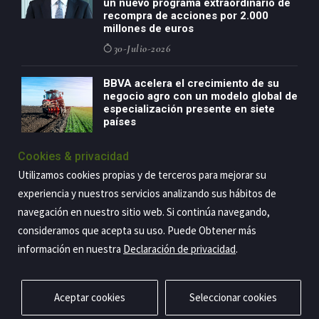
un nuevo programa extraordinario de
recompra de acciones por 2.000
millones de euros
30-Julio-2026
BBVA acelera el crecimiento de su
negocio agro con un modelo global de
especialización presente en siete
países
29-Julio-2026
Cookies & privacidad
Utilizamos cookies propias y de terceros para mejorar su
experiencia y nuestros servicios analizando sus hábitos de
Copyright@2026 Estrategia Empresarial
navegación en nuestro sitio web. Si continúa navegando,
consideramos que acepta su uso. Puede Obtener más
Privacidad
Aviso legal
Política de cookies
Contacto
RSS
información en nuestra
Declaración de privacidad
.
Aceptar cookies
Seleccionar cookies