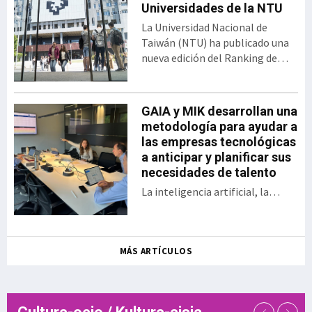
abierta desarrollado por el
Universidades de la NTU
Gobierno vasco y SPRI,
La Universidad Nacional de
bajo el formato del
Taiwán (NTU) ha publicado una
tradicional Demo Day. El
nueva edición del Ranking de
encuentro presentó los 30
Desempeño de Artículos
proyectos desarrollados
Científicos para Universidades
por las startups y
Mundiales. En esta clasificación,
GAIA y MIK desarrollan una
empresas, así como las
Euskal Herriko Unibertsitatea
metodología para ayudar a
sociedades públicas
(EHU) ocupa el puesto 358 entre
las empresas tecnológicas
participantes en una
las 1.243 universidades
a anticipar y planificar sus
iniciativa que en la actual
evaluadas, situándose además
necesidades de talento
edición se ha enfocado a
como la sép
aplicaciones en ámbitos
La inteligencia artificial, la
como la energía, la
digitalización, la aparición de
sostenibilidad, la
nuevos modelos de negocio, el
inteligencia a
relevo generacional y la
MÁS ARTÍCULOS
creciente dificultad para
encontrar determinados perfiles
profesionales están
transformando las necesidades