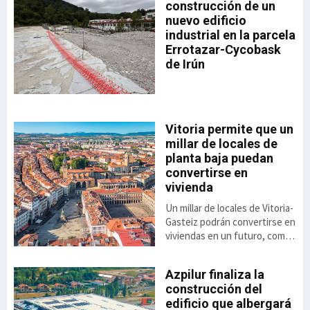
n
construcción de un
nuevo edificio
industrial en la parcela
Errotazar-Cycobask
ón
de Irún
 el
de
o
Vitoria permite que un
millar de locales de
,8%
planta baja puedan
to
convertirse en
vivienda
ás
Un millar de locales de Vitoria-
el
Gasteiz podrán convertirse en
viviendas en un futuro, como
consecuencia de la luz verde
dada a la aplicación de una
Azpilur finaliza la
nueva ordenanza anunciada
construcción del
por el ayuntamiento. Se trata
 el
edificio que albergará
de una alternativa